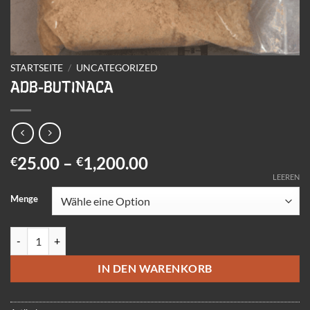
STARTSEITE
/
UNCATEGORIZED
ADB-BUTINACA
Preisspanne:
25.00
–
1,200.00
€
€
€25.00
LEEREN
bis
Menge
€1,200.00
ADB-BUTINACA Menge
IN DEN WARENKORB